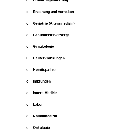
o Ernährungsberatung
o Erziehung und Verhalten
o Geriatrie (Altersmedizin)
o Gesundheitsvorsorge
o Gynäkologie
0 Hauterkrankungen
o Homöopathie
o Impfungen
o Innere Medizin
o Labor
o Notfallmedizin
o Onkologie