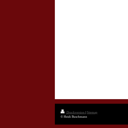
Druckversion
|
Sitemap
© Heidi Buschmann