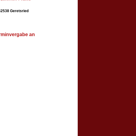
2538 Geretsried
rminvergabe an